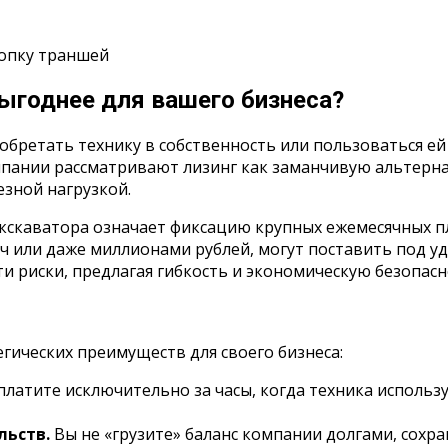
копку траншей
выгоднее для вашего бизнеса?
обретать технику в собственность или пользоваться ей
пании рассматривают лизинг как заманчивую альтернат
езной нагрузкой.
кскаватора означает фиксацию крупных ежемесячных пл
яч или даже миллионами рублей, могут поставить под 
и риски, предлагая гибкость и экономическую безопасн
егических преимуществ для своего бизнеса:
латите исключительно за часы, когда техника использ
льств.
Вы не «грузите» баланс компании долгами, сохр