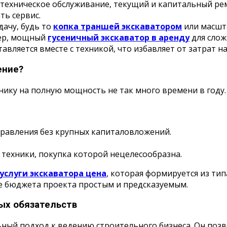
 техническое обслуживание, текущий и капитальный ре
ть сервис.
ачу, будь то
копка траншей экскаватором
или масшт
ер, мощный
гусеничный экскаватор в аренду
для слож
вляется вместе с техникой, что избавляет от затрат на
ение?
нику на полную мощность не так много времени в году
правления без крупных капиталовложений.
 техники, покупка которой нецелесообразна.
услуги экскаватора цена
, которая формируется из тип
е бюджета проекта простым и предсказуемым.
ых обязательств
ный подход к ведению строительного бизнеса. Он позв