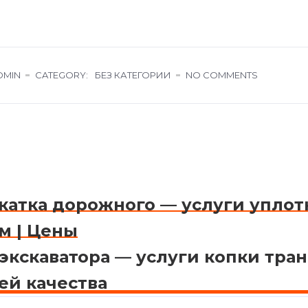
DMIN
CATEGORY:
БЕЗ КАТЕГОРИИ
NO COMMENTS
катка дорожного — услуги упло
м | Цены
экскаватора — услуги копки тра
ей качества