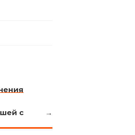
тнения
ншей с
→