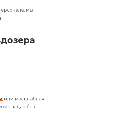
персонала, мы
а
.
ьдозера
м
или масштабная
ние задач без