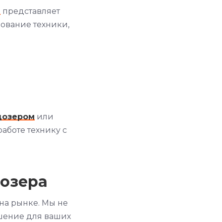
а
представляет
зование техники,
дозером
или
работе технику с
дозера
на рынке. Мы не
шение для ваших