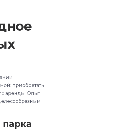
одное
ых
вании
мой: приобретать
ях аренды. Опыт
 целесообразным.
 парка