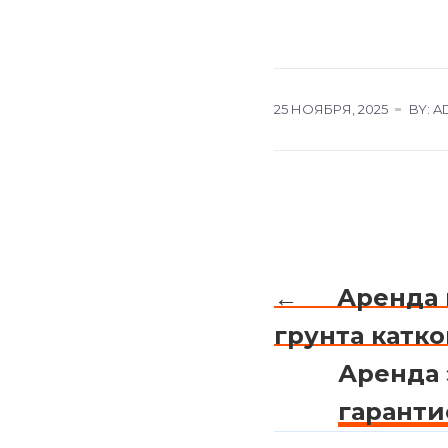
25 НОЯБРЯ, 2025
BY: A
←
Аренда 
грунта катко
Аренда 
гаранти