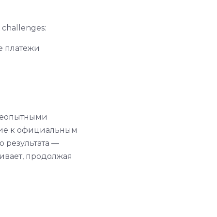
challenges:
е платежи
 неопытными
ние к официальным
 результата —
аивает, продолжая