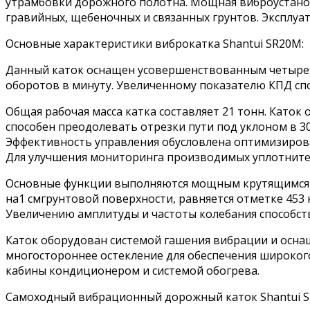
утрамбовки дорожного полотна. Мощная виброустановк
гравийных, щебеночных и связанных грунтов. Эксплуа
Основные характеристики виброкатка Shantui SR20M:
Данный каток оснащен усовершенствованным четырехт
оборотов в минуту. Увеличенному показателю КПД спо
Общая рабочая масса катка составляет 21 тонн. Като
способен преодолевать отрезки пути под уклоном в 30
Эффективность управления обусловлена оптимизирован
Для улучшения мониторинга производимых уплотните
Основные функции выполняются мощным крутящимся ба
на1 смгрунтовой поверхности, равняется отметке 453 к
Увеличению амплитуды и частоты колебания способс
Каток оборудован системой гашения вибрации и осна
многостороннее остекление для обеспечения широкого
кабины кондиционером и системой обогрева.
Самоходный вибрационный дорожный каток Shantui SR