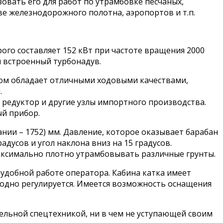
вать его для работ по утрамбовке песчаных,
ве железнодорожного полотна, аэропортов и т.п.
го составляет 152 кВт при частоте вращения 2000
и встроенный турбонадув.
этом обладает отличными ходовыми качествами,
.
 редуктор и другие узлы импортного производства.
й прибор.
ии – 1752) мм. Давление, которое оказывает барабан
адусов и угол наклона вниз на 15 градусов.
аксимально плотно утрамбовывать различные грунты.
удобной работе оператора. Кабина катка имеет
бодно регулируется. Имеется возможность оснащения
льной спецтехникой, ни в чем не уступающей своим