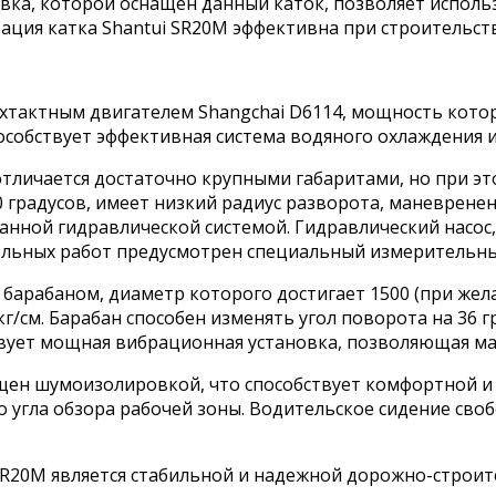
а, которой оснащен данный каток, позволяет использо
тация катка Shantui SR20M эффективна при строительст
актным двигателем Shangchai D6114, мощность которо
собствует эффективная система водяного охлаждения 
к отличается достаточно крупными габаритами, но при 
 градусов, имеет низкий радиус разворота, маневренен
ной гидравлической системой. Гидравлический насос,
льных работ предусмотрен специальный измерительны
рабаном, диаметр которого достигает 1500 (при желан
г/см. Барабан способен изменять угол поворота на 36 гр
твует мощная вибрационная установка, позволяющая м
щен шумоизолировкой, что способствует комфортной и 
 угла обзора рабочей зоны. Водительское сидение сво
20M является стабильной и надежной дорожно-строите