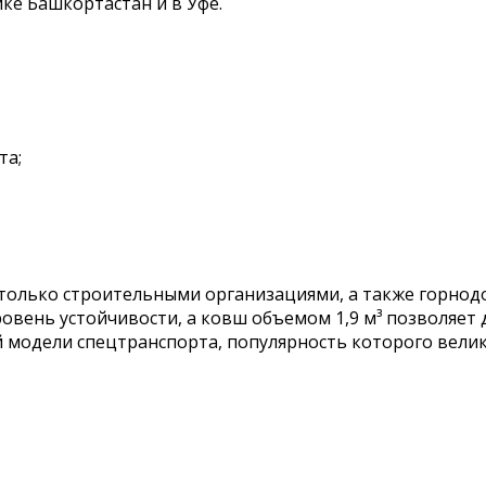
ке Башкортастан и в Уфе.
та;
е только строительными организациями, а также горн
ровень устойчивости, а ковш объемом 1,9 м³ позволяе
й модели спецтранспорта, популярность которого вели