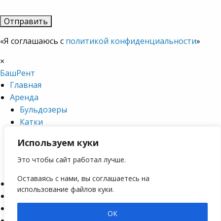
«Я соглашаюсь с
политикой конфиденциальности
»
×
БашРент
Главная
Аренда
Бульдозеры
Катки
Самосвалы
Используем куки
Экскаваторы
Грейдеры
Это чтобы сайт работал лучше.
Тралы
Оставаясь с нами, вы соглашаетесь на
О компании
использование файлов куки.
Доставка и гарантия
Контакты
ОК
Статьи